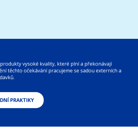
rodukty vysoké kvality, které plní a překonávají
ění těchto očekávání pracujeme se sadou externích a
adavků.
NÍ PRAKTIKY