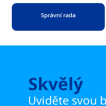
Správní rada
Skvělý
Uviděte svou 