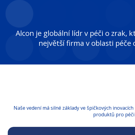
Alcon je globální lídr v péči o zrak
největší firma v oblasti péče 
Naše vedení má silné základy ve špičkových inovacích
produktů pro péči 