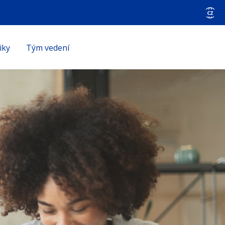
iky
Tým vedení