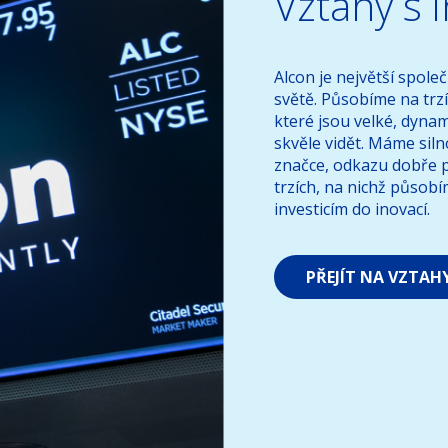
Vztahy s 
Alcon je největší spole
světě. Působíme na trzí
které jsou velké, dynam
skvěle vidět. Máme sil
značce, odkazu dobře p
trzích, na nichž působ
investicím do inovací.
PŘEJÍT NA VZTAH