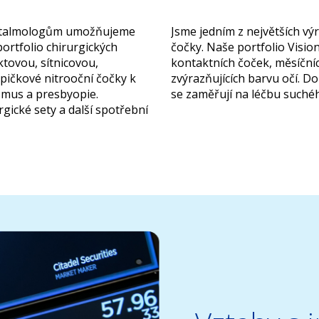
Jsme jedním z největších v
 oftalmologům umožňujeme
čočky. Naše portfolio Visio
ortfolio chirurgických
kontaktních čoček, měsíční
tovou, sítnicovou,
zvýrazňujících barvu očí. Do
špičkové nitrooční čočky k
se zaměřují na léčbu suché
ismus a presbyopie.
gické sety a další spotřební