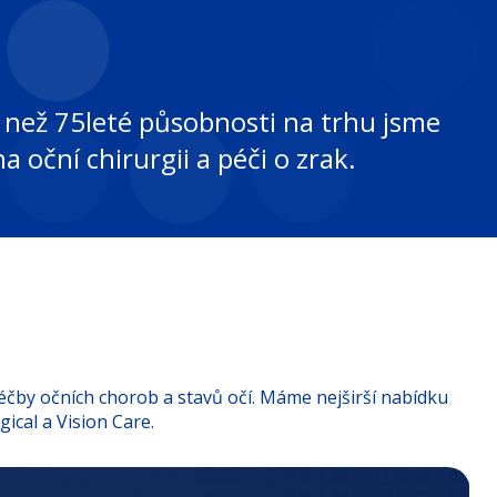
ce než 75leté působnosti na trhu jsme
a oční chirurgii a péči o zrak.
éčby očních chorob a stavů očí. Máme nejširší nabídku
ical a Vision Care.