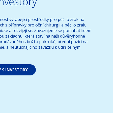
investory
čnost vyrábějící prostředky pro péči o zrak na
ch s přípravky pro oční chirurgii a péči o zrak,
ické a rozvíjejí se. Zavazujeme se pomáhat lidem
nou základnu, která staví na naší důvěryhodné
rodávaného zboží a pokroků, přední pozici na
íme, a neutuchajícího závazku k udržitelným
Y S INVESTORY