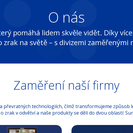
O nás
, který pomáhá lidem skvěle vidět. Díky ví
o zrak na světě – s divizemi zaměřenými n
Zaměření naší firmy
 a převratných technologiích, čímž transformujeme způsob l
o zrak v odvětví a naše produkty se dělí do dvou oblastí: Surg