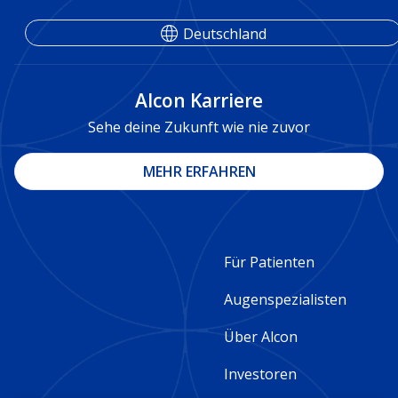
Deutschland
Alcon Karriere
Sehe deine Zukunft wie nie zuvor
MEHR ERFAHREN
Footer
Für Patienten
Column
Augenspezialisten
2
Über Alcon
-
Investoren
Germany