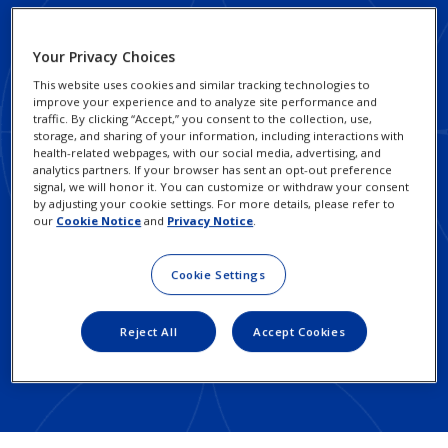
Soziale Auswirkungen
und Nachhaltigkeit
Your Privacy Choices
This website uses cookies and similar tracking technologies to
improve your experience and to analyze site performance and
traffic. By clicking “Accept,” you consent to the collection, use,
storage, and sharing of your information, including interactions with
Footer
Footer
health-related webpages, with our social media, advertising, and
Verantwortungsvolle
Datenschutz-Hinweise
analytics partners. If your browser has sent an opt-out preference
Geschäftsprinzipien
Column
Legal
signal, we will honor it. You can customize or withdraw your consent
Cookie-Hinweis
by adjusting your cookie settings. For more details, please refer to
3
Melden Sie Bedenken
Links
our
Cookie Notice
and
Privacy Notice
.
Ihre Datenschutz-
-
-
Kontaktieren Sie uns
Rechte
Cookie Settings
Germany
Germany
AGB
Nutzungsbedingungen
Reject All
Accept Cookies
Impressum