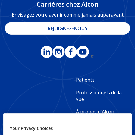
Carrières chez Alcon
Envisagez votre avenir comme jamais auparavant
REJOIGNEZ-NOUS
Footer
Patients
Column
Professionnels de la
2
vue
-
À propos d'Alcon
Canada
Impact social et
Your Privacy Choices
durabilité