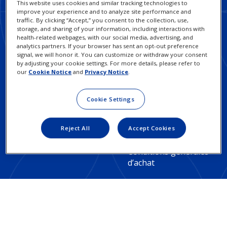
This website uses cookies and similar tracking technologies to
improve your experience and to analyze site performance and
traffic. By clicking “Accept,” you consent to the collection, use,
storage, and sharing of your information, including interactions with
health-related webpages, with our social media, advertising, and
analytics partners. If your browser has sent an opt-out preference
Footer
Footer
Pratiques commerciales
Avis de confidentialité
signal, we will honor it. You can customize or withdraw your consent
by adjusting your cookie settings. For more details, please refer to
responsables
Column
Legal
our
Cookie Notice
and
Privacy Notice
.
Avis concernant les
3
Contactez nous
Links
témoins
Cookie Settings
-
-
Réclamation
Exercez vos droits
concernant l’un de nos
Canada
Canada
Reject All
Accept Cookies
Conditions d’utilisation
produits / Suggestion
d’amélioration
Conditions générales
d’achat
Investisseurs