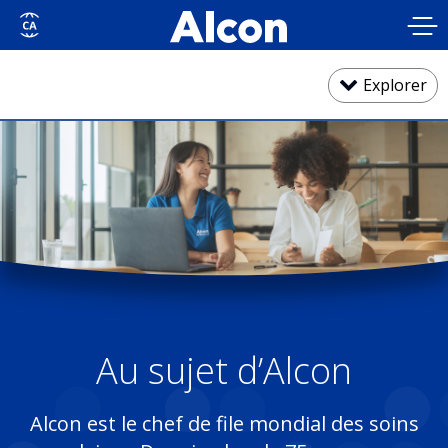
Skip
to
main
content
Explorer
Nos activités
Relations avec les investisseurs
Impact social et durabilité
Au sujet d’Alcon
Pratiques commerciales responsables
Alcon est le chef de file mondial des soins
Équipe de direction