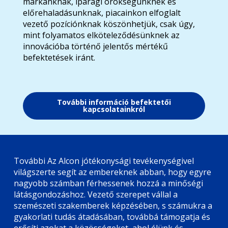
márkánknak, iparági örökségünknek és
előrehaladásunknak, piacainkon elfoglalt
vezető pozíciónknak köszönhetjük, csak úgy,
mint folyamatos elköteleződésünknek az
innovációba történő jelentős mértékű
befektetések iránt.
További információ befektetői
kapcsolatainkról
További Az Alcon jótékonysági tevékenységivel
világszerte segít az embereknek abban, hogy egyre
nagyobb számban férhessenek hozzá a minőségi
látásgondozáshoz. Vezető szerepet vállal a
szemészeti szakemberek képzésében, s számukra a
gyakorlati tudás átadásában, továbbá támogatja és
erősíti azokat a közösségeket, ahol élünk és