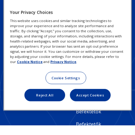
Footer
Az Alconról
Your Privacy Choices
Column
Társadalmi hatás és
This website uses cookies and similar tracking technologies to
2
fenntarthatóság
improve your experience and to analyze site performance and
traffic. By clicking “Accept,” you consent to the collection, use,
-
storage, and sharing of your information, including interactions with
health-related webpages, with our social media, advertising, and
Hungary
analytics partners. If your browser has sent an opt-out preference
signal, we will honor it. You can customize or withdraw your consent
by adjusting your cookie settings. For more details, please refer to
Footer
Footer
Felelős üzleti
Adatvédelmi nyilatkozat
our
Cookie Notice
and
Privacy Notice
.
gyakorlatok
Column
Legal
Cookie-nyilatkozat
Cookie Settings
3
Kapcsolat
Links
Gyakorolja adatvédelmi
-
-
jogait
Reject All
Accept Cookies
Hungary
Hungary
Használati feltételek
Befektetők
Befektetők