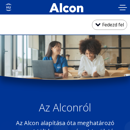
Skip
to
main
content
Fedezd fel
Üzleti céljaink
Befektetői kapcsolatok
Társadalmi hatás és fenntarthatóság
Az Alconról
Felelős üzleti gyakorlatok
Az Alcon alapítása óta meghatározó
Felsővezetés