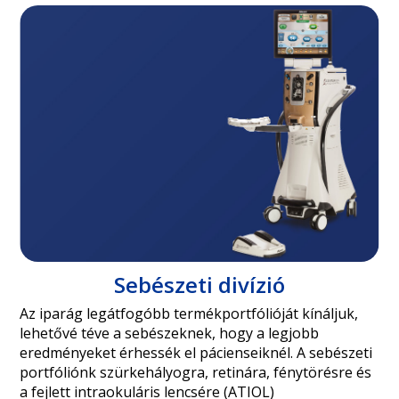
Sebészeti divízió
Az iparág legátfogóbb termékportfólióját kínáljuk,
lehetővé téve a sebészeknek, hogy a legjobb
eredményeket érhessék el pácienseiknél. A sebészeti
portfóliónk szürkehályogra, retinára, fénytörésre és
a fejlett intraokuláris lencsére (ATIOL)