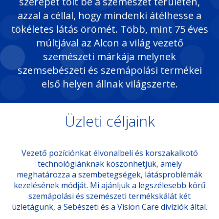
szerepet tölt be a szemészet területén,
azzal a céllal, hogy mindenki átélhesse a
tökéletes látás örömét. Több, mint 75 éves
múltjával az Alcon a világ vezető
szemészeti márkája melynek
szemsebészeti és szemápolási termékei
első helyen állnak világszerte.
Üzleti céljaink
Vezető pozíciónkat élvonalbeli és korszakalkotó
technológiánknak köszönhetjük, amely
meghatározza a szembetegségek, látásproblémák
kezelésének módját. Mi ajánljuk a legszélesebb körű
szemápolási és szemészeti termékskálát két
üzletágunk, a Sebészeti és a Vision Care divíziók által.