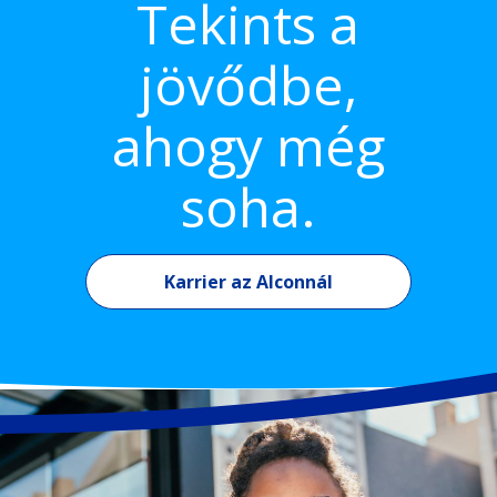
Tekints a
jövődbe,
ahogy még
soha.
Karrier az Alconnál