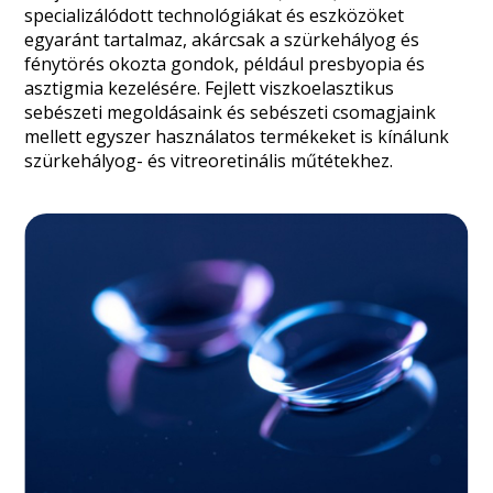
specializálódott technológiákat és eszközöket
egyaránt tartalmaz, akárcsak a szürkehályog és
fénytörés okozta gondok, például presbyopia és
asztigmia kezelésére. Fejlett viszkoelasztikus
sebészeti megoldásaink és sebészeti csomagjaink
mellett egyszer használatos termékeket is kínálunk
szürkehályog- és vitreoretinális műtétekhez.