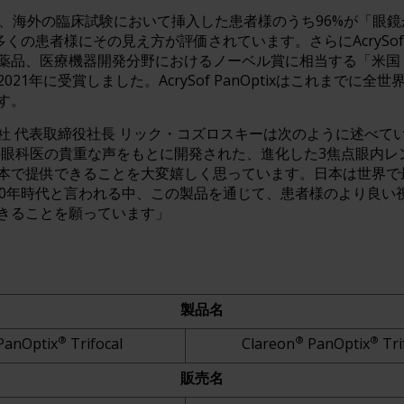
Optixは、海外の臨床試験において挿入した患者様のうち96%が「
多くの患者様にその見え方が評価されています。さらにAcrySof P
薬品、医療機器開発分野におけるノーベル賞に相当する「米国
）」を2021年に受賞しました。AcrySof PanOptixはこれまでに
す。
 代表取締役社長 リック・コズロスキーは次のように述べています
日本の眼科医の貴重な声をもとに開発された、進化した3焦点眼内
本で提供できることを大変嬉しく思っています。日本は世界で
00年時代と言われる中、この製品を通じて、患者様のより良い
きることを願っています」
製品名
®
®
®
PanOptix
Trifocal
Clareon
PanOptix
Tri
販売名