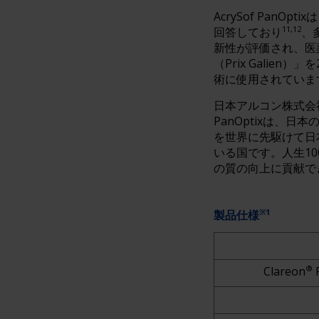
AcrySof Pan
11,12
回答しており
、
新性が評価され、医
（Prix Galien
術に使用されていま
日本アルコン株式会社
PanOptixは、
を世界に先駆けて日
いる国です。人生1
の質の向上に貢献で
※1
製品仕様
®
Clareon