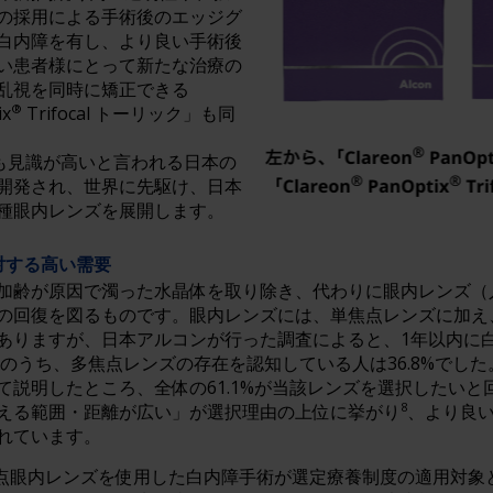
の採用による手術後のエッジグ
白内障を有し、より良い手術後
い患者様にとって新たな治療の
乱視を同時に矯正できる
®
ix
Trifocal トーリック」も同
界でも見識が高いと言われる日本の
開発され、世界に先駆け、日本
種眼内レンズを展開します。
対する高い需要
加齢が原因で濁った水晶体を取り除き、代わりに眼内レンズ（
の回復を図るものです。眼内レンズには、単焦点レンズに加え
ありますが、日本アルコンが行った調査によると、1年以内に
者のうち、多焦点レンズの存在を認知している人は36.8%でし
て説明したところ、全体の61.1%が当該レンズを選択したいと
8
える範囲・距離が広い」が選択理由の上位に挙がり
、より良
れています。
多焦点眼内レンズを使用した白内障手術が選定療養制度の適用対象