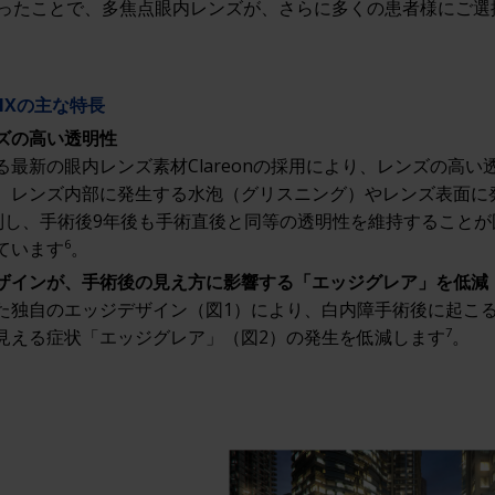
ったことで、多焦点眼内レンズが、さらに多くの患者様にご選
PTIXの主な特長
ズの高い透明性
る最新の眼内レンズ素材Clareonの採用により、レンズの高い
、レンズ内部に発生する水泡（グリスニング）やレンズ表面に
抑制し、手術後9年後も手術直後と同等の透明性を維持すること
6
ています
。
ザインが、手術後の見え方に影響する「エッジグレア」を低減
た独自のエッジデザイン（図1）により、白内障手術後に起こ
7
見える症状「エッジグレア」（図2）の発生を低減します
。