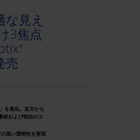
適な見え
け3焦点
tix
®
国発売
」を進化。近方から
素材および独自のエ
ズの高い透明性を実現