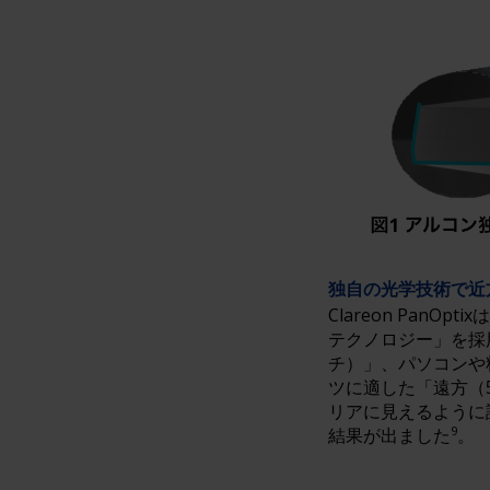
独自の光学技術で近
Clareon PanOp
テクノロジー」を採
チ）」、パソコンや
ツに適した「遠方（
リアに見えるように
9
結果が出ました
。