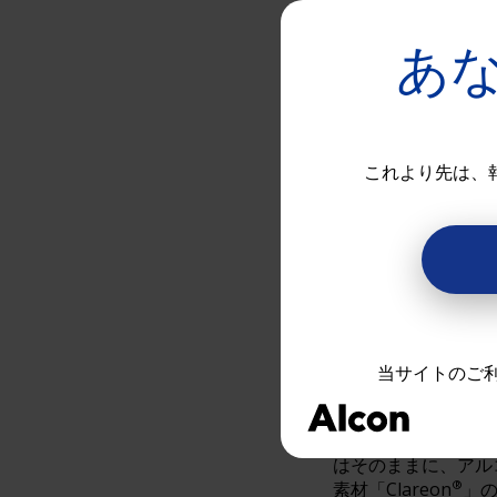
6
よりシャープに
あ
7
献
日本アルコン株式会
これより先は、
コン」）は、手術後の
Trifocal（読み方
2022年4月14日に
同製品は2019年に
®
発売した「AcrySof
当サイトのご
み方：アクリソフ ア
リフォーカル、以下「Ac
させた製品です。近
はそのままに、アル
®
素材「Clareon
」