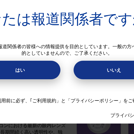
なったエッジデザインが、手術後の見え方に影響する「エッジ
なたは報道関係者です
社 （本社: 東京都港区、代表取締役社長：リック・コズロスキ
報道関係者の皆様への情報提供を目的としています。一般の方
より良い見え方を提供する進化した3焦点眼内レンズ「Clare
的としていませんので、ご了承ください。
：クラレオン パンオプティクス トリフォーカル、以下「Clareon P
全国発売します。
はい
いいえ
日本初の3焦点眼内レンズとして
®
IQ PanOptix
Trifocal」（読
利用前に必ず、｢ご利用規約」と「プライバシーポリシー」をご
イキュー パンオプティクス ト
rySof PanOptix」）を進化
プライバ
方から遠方までの優れた見え方
コンにおける最新の眼内レンズ
の長期間続く高い透明性や、独