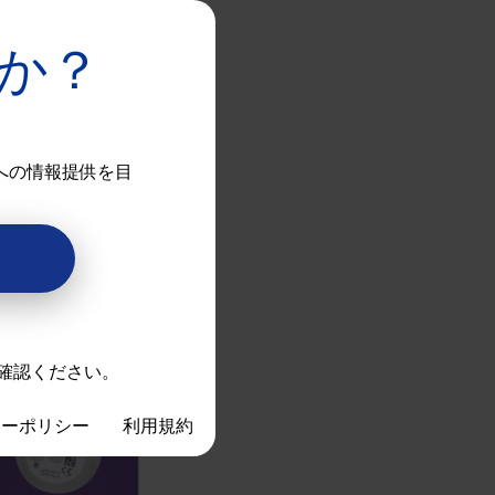
グレアの低減」に貢
か？
ー、以下「日本アル
への情報提供を目
®
®
on
PanOptix
anOptix」）」を
確認ください。
シーポリシー
利用規約