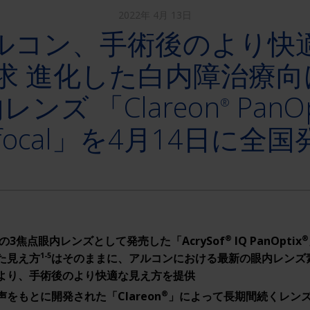
2022年 4月 13日
ルコン、手術後のより快
求 進化した白内障治療向
レンズ 「Clareon
PanOp
®
ifocal」を4月14日に全
®
®
初の3焦点眼内レンズとして発売した「AcrySof
IQ PanOptix
1-5
た見え方
はそのままに、アルコンにおける最新の眼内レンズ
より、手術後のより快適な見え方を提供
®
をもとに開発された「Clareon
」によって長期間続くレン