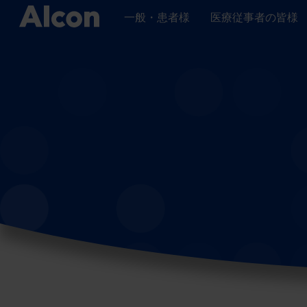
Skip
to
一般・患者様
医療従事者の皆様
main
content