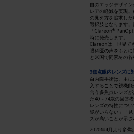
自のエッジデザイン
レアの軽減を実現。
の見え方を追求した
選択肢となります。
®
「Clareon
PanOpt
時に発売します。
Clareonは、世
眼科医の声をもとに
と米国で同素材の各
3焦点眼内レンズに
白内障手術は、主に
入することで視機能
合う多焦点レンズが
た40～74歳の回答
レンズの特性につい
鏡がいらない」「見
ズが高いことが示さ
2020年4月より