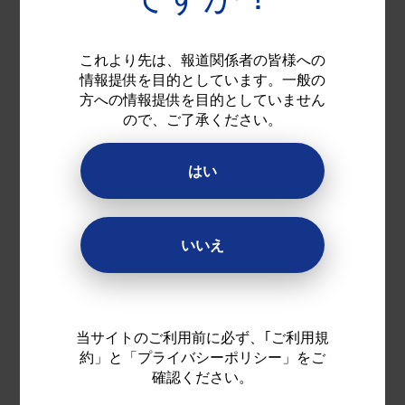
ーアルして発売
これより先は、報道関係者の皆様への
情報提供を目的としています。一般の
9年間連続コンタクトレンズケア用剤部
方への情報提供を目的としていません
*1
門売上NO.1
の「クリアケア」が、ユー
ので、ご了承ください。
ザーの声を反映したレンズカップとパッ
ケージのリニューアルにより、さらに使
はい
いやすく
*2
消毒効果99％
の消毒効果で細菌を消毒
し、泡洗浄によりタンパク質汚れに加え
いいえ
*2,3
花粉も落とします
添付文書をパッケージ内側へ印刷し、よ
り環境に優しいパッケージに。年間約
800万枚の紙の削減を期待
当サイトのご利用前に必ず、｢ご利用規
約」と「プライバシーポリシー」をご
確認ください。