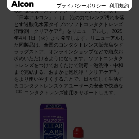
日本アルコン株式会社 （本社: 東京都港区、代表
プライバシーポリシー
利用規約
取締役社長：ステファン・アイゲンマン、以下
「日本アルコン」） は、泡の力でレンズ汚れを落
とす過酸化水素タイプのソフトコンタクトレンズ
®
消毒剤「クリアケア
」をリニューアルし、2025
年4月 1日（火）より発売します。リニューアルし
た同製品は、全国のコンタクトレンズ販売店やド
ラッグストア、オンラインショップなどで順次お
求めいただけるようになります。ソフトコンタク
トレンズをつけておくだけで消毒・泡洗浄・中和
®
まで完結する、おまかせ泡洗浄「クリアケア
」
をより使いやすくすることで、日々忙しく生活す
るコンタクトレンズケアユーザーの安全で快適な
（注）
コンタクトレンズ使用をサポートします。