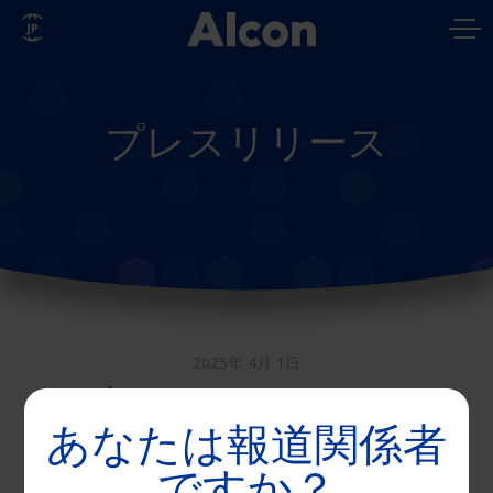
Skip
to
main
content
プレスリリース
2025年 4月 1日
日本アルコン、ソフトコ
あなたは報道関係者
ンタクトレンズ消毒剤
「クリアケア」を リニュ
ですか？