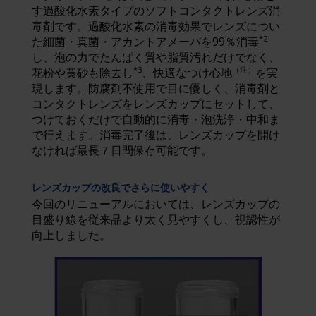
す過酸化水素タイプのソフトコンタクトレンズ消
毒剤です。過酸化水素の消毒効果でレンズについ
*2
た細菌・真菌・アカントアメーバを99％消毒
し、泡の力でたんぱく質や脂質汚れだけでなく、
*3
（注）
花粉や黄砂も除去し
、快適なつけ心地
を実
現します。防腐剤不使用で目に優しく、消毒剤と
コンタクトレンズをレンズカップにセットして、
つけておくだけで自動的に消毒・泡洗浄・中和ま
で行えます。消毒完了後は、レンズカップを開け
なければ最長７日間保存可能です。
レンズカップの改良でさらに使いやすく
今回のリニューアルにおいては、レンズカップの
目盛り線を従来品より太く見やすくし、視認性が
向上しました。