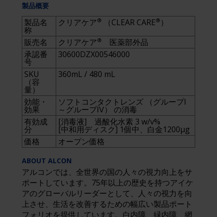
製品概要
®
®
製品名
クリアケア
（CLEAR CARE
）
称
®
販売名
クリアケア
医薬部外品
承認番
30600DZX00546000
号
SKU
360mL / 480 mL
（容
量）
効能・
ソフトコンタクトレンズ （グループⅠ
効果
～グループⅣ） の消毒
有効成
[消毒液] 過酸化水素 3 w/v%
分
[中和用ディスク] 1個中、白金1200μg
価格
オープン価格
ABOUT ALCON
アルコンでは、全世界の国の人々の視力向上をサ
ポートしています。75年以上の歴史を持つアイケ
アのグローバルリーダーとして、人々の視力を向
上させ、生活を改善するための幅広い製品ポート
フォリオを提供しています。白内障、緑内障、網