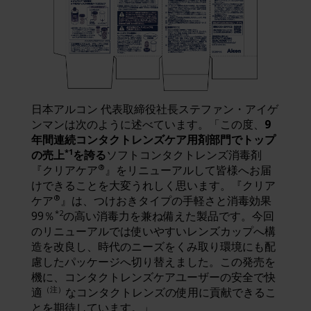
日本アルコン 代表取締役社長ステファン・アイゲ
ンマンは次のように述べています。「この度、
9
年間連続コンタクトレンズケア用剤部門でトップ
*1
の売上
を誇る
ソフトコンタクトレンズ消毒剤
®
『クリアケア
』をリニューアルして皆様へお届
けできることを大変うれしく思います。『クリア
®
ケア
』は、つけおきタイプの手軽さと消毒効果
*2
99％
の高い消毒力を兼ね備えた製品です。今回
のリニューアルでは使いやすいレンズカップへ構
造を改良し、時代のニーズをくみ取り環境にも配
慮したパッケージへ切り替えました。この発売を
機に、コンタクトレンズケアユーザーの安全で快
（注）
適
なコンタクトレンズの使用に貢献できるこ
とを期待しています。」