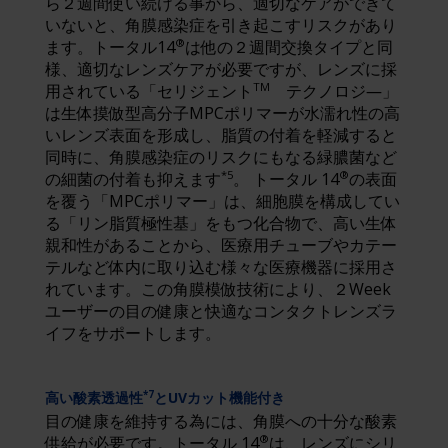
ら２週間使い続ける事から、適切なケアができて
いないと、角膜感染症を引き起こすリスクがあり
®
ます。トータル14
は他の２週間交換タイプと同
様、適切なレンズケアが必要ですが、レンズに採
TM
用されている「セリジェント
テクノロジ―」
は生体摸倣型高分子MPCポリマーが水濡れ性の高
いレンズ表面を形成し、脂質の付着を軽減すると
同時に、角膜感染症のリスクにもなる緑膿菌など
*5
®
の細菌の付着も抑えます
。 トータル 14
の表面
を覆う「MPCポリマー」は、細胞膜を構成してい
る「リン脂質極性基」をもつ化合物で、高い生体
親和性があることから、医療用チューブやカテー
テルなど体内に取り込む様々な医療機器に採用さ
れています。この角膜模倣技術により、２Week
ユーザーの目の健康と快適なコンタクトレンズラ
イフをサポートします。
高い酸素透過性
とUVカット機能付き
*7
目の健康を維持する為には、角膜への十分な酸素
®
供給が必要です。トータル 14
は、レンズにシリ