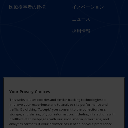
医療従事者の皆様
イノベーション
ニュース
採用情報
Footer
Footer Legal
Column 3 -
Links - Japan
Japan
プライバシー通知
Your Privacy Choices
ソーシャルインパクトと
クッキーについて
This website uses cookies and similar tracking technologies to
サステナビリティ
improve your experience and to analyze site performance and
権利の行使
traffic. By clicking “Accept,” you consent to the collection, use,
責任ある事業慣行
storage, and sharing of your information, including interactions with
health-related webpages, with our social media, advertising, and
利用規約
analytics partners. If your browser has sent an opt-out preference
Alcon Research