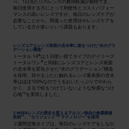
べ、1日当たりのレンズの費用軽減が期待でき、
毎日使用する方にとって利便性とコストパフォー
マンスの高いレンズですが、毎日のレンズケアが
必要なことから、間違った使用法やレンズケアを
している方が多いという課題もあります。
レンズコアとレンズ表面の含水率に差をつけた“水のグラ
デーション構造”
®
トータル 14
は１日使い捨てタイプのデイリーズ
®
トータルワン
と同様にレンズコアとレンズ表面
の含水率を変化させた“水のグラデーション”構造
を採用。目やまぶたに触れるレンズ最表面の含水
率はほぼ100%なのでうるおいたっぷりでやわら
かく、まるで何もつけていないような快適なつけ
*6
心地
を実現しました。
2 WEEKレンズの歴史を変えるアルコン独自の角膜模倣
技術
、 “セリジェント
テクノロジー”を採用
*1
TM
２週間交換タイプは、毎日のレンズケアをしなが