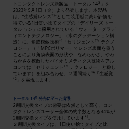
®
トコンタクトレンズ新製品「トータル 14
」を
2023年9月1日（金）より発売します。本製品
*2
は、“生感覚レンズ
”として装用感に高い評価を
得ている1日使い捨てタイプの「デイリーズ トー
タル ワン」に採用されている「ウォーターグラデ
ィエントテクノロジー」（水のグラデーション構
*1
TM
造）に、角膜模倣技術
「セリジェント
テクノ
ロジー」（「MPCポリマー」でレンズ表面を覆う
ことにより角膜表面の形状や、なめらかさ、やわ
らかさを模倣したバイオミメティクス技術をアル
TM
コンでは「セリジェント
テクノロジー」と称し
*6
ています）を組み合わせ、２週間続く
「生感覚
*2
」を実現します。
トータル 14
発売に至った背景
®
2週間交換タイプの需要は依然として高く、コン
タクトレンズユーザー全体の約半数となる44％が
*4
2週間交換タイプを使用しています
。
２週間交換タイプは、1日使い捨てタイプと比