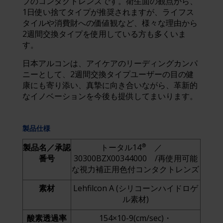
プのコンタクトレンズです。衛生面の観点から、
1日使い捨てタイプが推奨されますが、ライフス
タイルや消費財への価値観など、様々な理由から
2週間交換タイプを使用している方も多くいま
す。
日本アルコンは、アイケアのリーディングカンパ
ニーとして、2週間交換タイプユーザーの目の健
康にも寄り添い、真摯に向き合いながら、革新的
なイノベーションを今後も提供してまいります。
製品仕様
®
製品名／承認
トータル14
／
番号
30300BZX00344000 /再使用可能
な視力補正用色付コンタクトレンズ
素材
Lehfilcon A (シリコーンハイドロゲ
ル素材)
酸素透過率
154×10-9(cm/sec)・