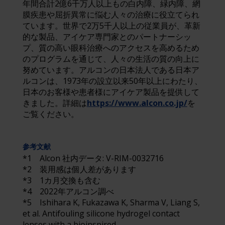
年間合計2億6千万人以上もの白内障、緑内障、網
膜疾患や屈折異常に悩む人々の治療に役立てられ
ています。世界で2万5千人以上の従業員が、革新
的な製品、アイケア専門家とのパートナーシッ
プ、質の高い眼科治療へのアクセスを高めるため
のプログラムを通じて、人々の生活の質の向上に
努めています。アルコンの日本法人である日本ア
ルコンは、1973年の設立以来50年以上にわたり、
日本のお客様や患者様にアイケア製品を提供して
きました。詳細は
https://www.alcon.co.jp/
を
ご覧ください。
参考文献
*1 Alcon 社内データ: V-RIM-0032716
*2 装用感は個人差があります
*3 1カ月交換も含む
*4 2022年アルコン調べ
*5 Ishihara K, Fukazawa K, Sharma V, Liang S,
et al. Antifouling silicone hydrogel contact
lenses with a bioinspired