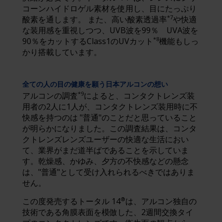
コーンハイドロゲル素材を使用し、目にたっぷり
*7
酸素を通します。 また、高い酸素透過率
や快適
な装用感を重視しつつ、UVB波を99％ UVA波を
*8
90％をカットするClass1のUVカット
機能もしっ
かり搭載しています。
全ての人の目の健康を願う日本アルコンの想い
*9
アルコンの調査
によると、コンタクトレンズ装
用者の2人に1人が、コンタクトレンズ装用時に不
快感を持つのは "普通"のことだと思っていること
が明らかになりました。この調査結果は、コンタ
クトレンズレンズユーザーの快適な生活におい
て、業界がまだ道半ばであることを示していま
す。乾燥感、かゆみ、夕方の不快感などの懸念
は、"普通"として受け入れられるべきではありま
せん。
®
この度発売するトータル 14
は、アルコン独自の
技術である角膜表面を模倣した、2週間交換タイ