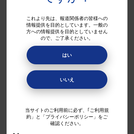
コン、生感覚レンズ
の２
*2
週間交換タイプ トータル
これより先は、報道関係者の皆様への
14
（トータル フォーティ
情報提供を目的としています。一般の
®
方への情報提供を目的としていません
ーン
）を 9月1日に新発売
®
ので、ご了承ください。
はい
いいえ
当サイトのご利用前に必ず、｢ご利用規
約」と「プライバシーポリシー」をご
確認ください。
コンタクトレンズユーザーの約半数が2