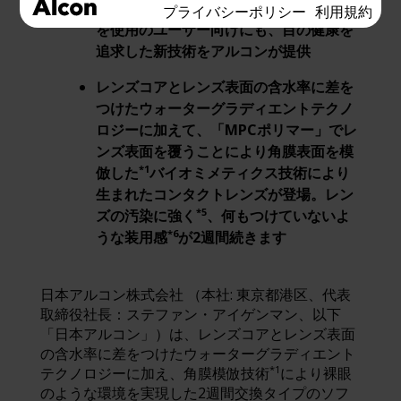
*3
*4
週間交換
タイプを使用
。２週間タイプ
プライバシーポリシー
利用規約
を使用のユーザー向けにも、目の健康を
追求した新技術をアルコンが提供
レンズコアとレンズ表面の含水率に差を
つけたウォーターグラディエントテクノ
ロジーに加えて、「MPCポリマー」でレ
ンズ表面を覆うことにより角膜表面を模
*1
倣した
バイオミメティクス技術により
生まれたコンタクトレンズが登場。レン
*5
ズの汚染に強く
、何もつけていないよ
*6
うな装用感
が2週間続きます
日本アルコン株式会社 （本社: 東京都港区、代表
取締役社長：ステファン・アイゲンマン、以下
「日本アルコン」）は、レンズコアとレンズ表面
の含水率に差をつけたウォーターグラディエント
*1
テクノロジーに加え、角膜模倣技術
により裸眼
のような環境を実現した2週間交換タイプのソフ