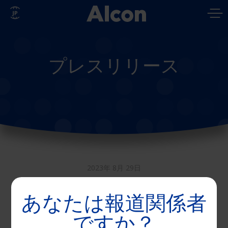
Skip
to
main
content
プレスリリース
2023年 8月 29日
アルコン独自の角膜模倣
あなたは報道関係者
技術
と水のグラデーショ
*1
ですか？
ン構造を用いた 日本アル