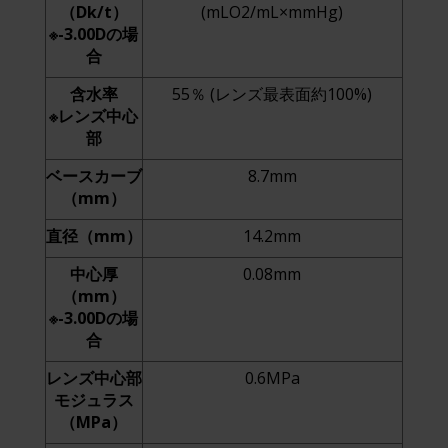
（Dk/t）
(mLO2/mL×mmHg)
※-3.00Dの場
合
含水率
55％ (レンズ最表面約100%)
※レンズ中心
部
ベースカーブ
8.7mm
（mm）
直径（mm）
14.2mm
中心厚
0.08mm
（mm）
※-3.00Dの場
合
レンズ中心部
0.6MPa
モジュラス
（MPa）