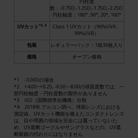
円柱度
数：-0.75D,-1.25D,-1.75D,-2.25D
円柱軸度：180°, 90°, 20°, 160°
*3, 4
UVカット
Class 1 UVカット（96%UVA、
99%UVB）
包装
レギュラーパック：1箱30枚入り
価格
オープン価格
*1 -3.00Dの場合
*2 +4.00~+0.25, -6.50~-8.00の球面度数では、一
部円柱軸度・円柱度数の製作がありません
*3 ISO（国際標準化機構）分類
*4 2018年 アルコン調べ。球面レンズにおける
測定値。UVカット機能を備えたコンタクトレンズ
は、目や周囲の領域を完全には覆っていないた
め、UV遮断ゴーグルやサングラスなどの、UV遮
断眼鏡の代わりにはなりません