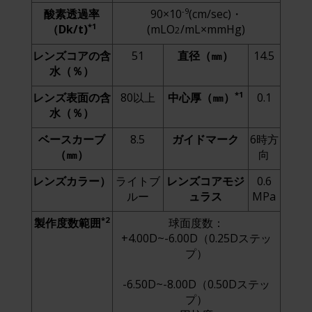
-9
酸素透過率
90×10
(cm/sec)・
*1
（Dk/t)
(mLO
/mL×mmHg)
2
レンズコアの含
51
直径（㎜）
14.5
水（％）
*1
レンズ表面の含
80以上
中心厚（㎜）
0.1
水（％）
ベースカーブ
8.5
ガイドマーク
6時方
（㎜）
向
レンズカラー）
ライトブ
レンズコアモジ
0.6
ルー
ュラス
MPa
*2
製作度数範囲
球面度数：
+4.00D~-6.00D（0.25Dステッ
プ）
-6.50D~-8.00D（0.50Dステッ
プ）