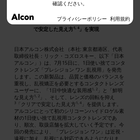
を実現
確認ください。
独自の「プレシジョンバランス8|4™デザ
プライバシーポリシー
利用規約
3
イン」でレンズの回転を抑え
、「クリア
1, 4
で安定した見え方
」を実現
日本アルコン株式会社 （本社: 東京都港区、代表
取締役社長：リック・コズロスキー、以下「日本
アルコン」）は、7月15日に、1日使い捨てコンタ
クトレンズ「プレシジョン ワン 乱視用」を発売
します。この新製品は、品質と価格のバランスを
重視し、乱視矯正を必要とするコンタクトレンズ
1, 2
ユーザーに、「1日中快適な装用感
」と「鮮明
1, 2
な見え方
」、そして、レンズの回転を抑え
3
1, 4
「クリアで安定した見え方
」を提供します。
アルコンにとって初のシリコーンハイドロゲル素
材の1日使い捨て乱視用コンタクトレンズであ
り、順次、取扱店舗を拡大していく予定です。今
回の発売により、「プレシジョン ワン」は近視・
遠視に加え、乱視にも対応できるようになりま