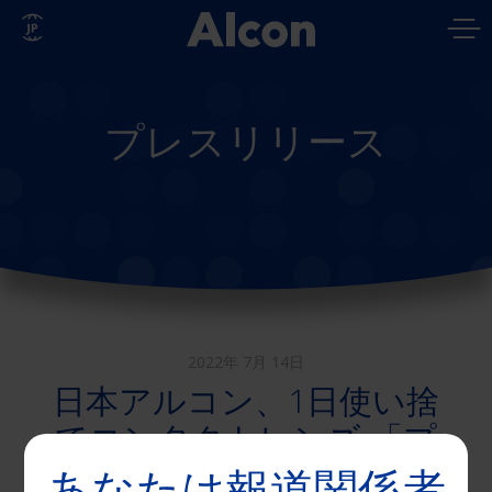
Skip
to
main
content
プレスリリース
2022年 7月 14日
日本アルコン、1日使い捨
てコンタクトレンズ 「プ
レシジョン ワン🄬 乱視
あなたは報道関係者