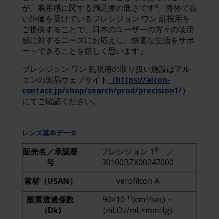
8
が、装用感に関する満足度の低さです
。海外で高
い評価を受けているプレシジョン ワン 乱視用を
ご提供することで、日本のユーザーの方々の装用
感に対するニーズにお応えし、快適な生活をサポ
ートできることを嬉しく思います」
プレシジョン ワン 乱視用の取り扱い施設はアル
コンの製品ウェブサイト
（https://alcon-
contact.jp/shop/search/prod/precision1/）
にてご確認ください。
レンズ基本データ
®
販売名／承認番
プレシジョン 1
／
号
30100BZX00247000
素材（USAN）
verofilcon A
-11
2
酸素透過係数
90×10
(cm
/sec)・
（Dk)
(mLO
/mL×mmHg)
2