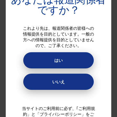
用」7月15日発売
ですか？
これより先は、報道関係者の皆様への
情報提供を目的としています。一般の
方への情報提供を目的としていません
ので、ご了承ください。
はい
いいえ
昨年発売した「プレシジョン ワン」（近
視・遠視用）に乱視用が登場
アルコン独自の表面処理技術「スマート
®
サーフェス
テクノロジー」で「１日中
当サイトのご利用前に必ず、｢ご利用規
1, 2
1, 2
快適な装用感
」と「鮮明な見え方
」
約」と「プライバシーポリシー」をご