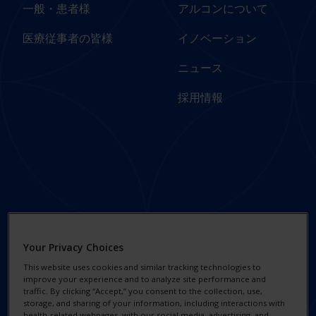
一般・患者様
アルコンについて
医療従事者の皆様
イノベーション
ニュース
採用情報
Footer
Footer Legal
Column 3 -
Links - Japan
Japan
プライバシー通知
Your Privacy Choices
ソーシャルインパクトと
クッキーについて
This website uses cookies and similar tracking technologies to
サステナビリティ
improve your experience and to analyze site performance and
権利の行使
traffic. By clicking “Accept,” you consent to the collection, use,
責任ある事業慣行
storage, and sharing of your information, including interactions with
health-related webpages, with our social media, advertising, and