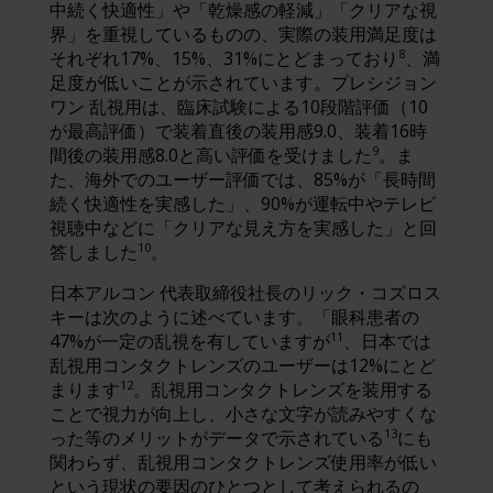
中続く快適性」や「乾燥感の軽減」「クリアな視
界」を重視しているものの、実際の装用満足度は
8
それぞれ17%、15%、31%にとどまっており
、満
足度が低いことが示されています。プレシジョン
ワン 乱視用は、臨床試験による10段階評価（10
が最高評価）で装着直後の装用感9.0、装着16時
9
間後の装用感8.0と高い評価を受けました
。ま
た、海外でのユーザー評価では、85%が「長時間
続く快適性を実感した」、90%が運転中やテレビ
視聴中などに「クリアな見え方を実感した」と回
10
答しました
。
日本アルコン 代表取締役社長のリック・コズロス
キーは次のように述べています。「眼科患者の
11
47%が一定の乱視を有していますが
、日本では
乱視用コンタクトレンズのユーザーは12%にとど
12
まります
。乱視用コンタクトレンズを装用する
ことで視力が向上し、小さな文字が読みやすくな
13
った等のメリットがデータで示されている
にも
関わらず、乱視用コンタクトレンズ使用率が低い
という現状の要因のひとつとして考えられるの