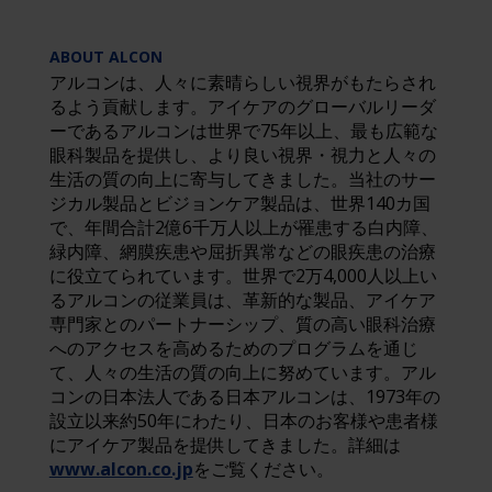
ABOUT ALCON
アルコンは、人々に素晴らしい視界がもたらされ
るよう貢献します。アイケアのグローバルリーダ
ーであるアルコンは世界で75年以上、最も広範な
眼科製品を提供し、より良い視界・視力と人々の
生活の質の向上に寄与してきました。当社のサー
ジカル製品とビジョンケア製品は、世界140カ国
で、年間合計2億6千万人以上が罹患する白内障、
緑内障、網膜疾患や屈折異常などの眼疾患の治療
に役立てられています。世界で2万4,000人以上い
るアルコンの従業員は、革新的な製品、アイケア
専門家とのパートナーシップ、質の高い眼科治療
へのアクセスを高めるためのプログラムを通じ
て、人々の生活の質の向上に努めています。アル
コンの日本法人である日本アルコンは、1973年の
設立以来約50年にわたり、日本のお客様や患者様
にアイケア製品を提供してきました。詳細は
www.alcon.co.jp
をご覧ください。