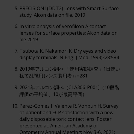
PRECISION1(DDT2) Lens with Smart Surface
study; Alcon data on file, 2019
In vitro analysis of verofilcon A contact
lenses for surface properties; Alcon data on
file 2019
Tsubota K, Nakamori K. Dry eyes and video
display terminals. N Engl J Med. 1993;328:584
2019年アルコン調べ 「使用実態調査」1日使い
捨て乱視用レンズ装用者ｎ=281
2021年アルコン調べ（CLA306-P001)（10段階
評価の平均値、10が最高評価）
Perez-Gomez I, Valente R, Vonbun H. Survey
of patient and ECP satisfaction with a new
daily disposable toric contact lens. Poster
presented at: American Academy of
Optometry Annual Meeting; Nov 3-6, 2021;