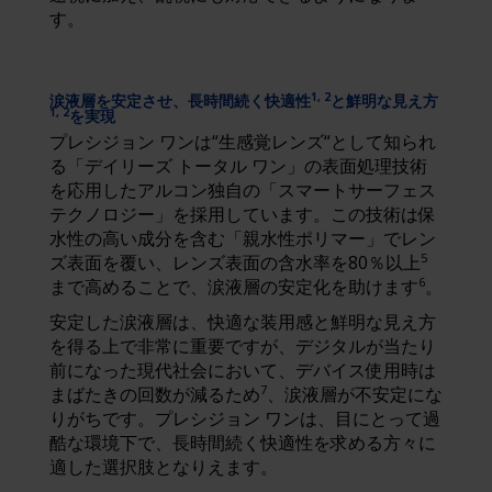
す。
涙液層を安定させ、長時間続く快適性
と鮮明な見え方
1, 2
を実現
1, 2
プレシジョン ワンは“生感覚レンズ“として知られ
る「デイリーズ トータル ワン」の表面処理技術
を応用したアルコン独自の「スマートサーフェス
テクノロジー」を採用しています。この技術は保
水性の高い成分を含む「親水性ポリマー」でレン
5
ズ表面を覆い、レンズ表面の含水率を80％以上
6
まで高めることで、涙液層の安定化を助けます
。
安定した涙液層は、快適な装用感と鮮明な見え方
を得る上で非常に重要ですが、デジタルが当たり
前になった現代社会において、デバイス使用時は
7
まばたきの回数が減るため
、涙液層が不安定にな
りがちです。プレシジョン ワンは、目にとって過
酷な環境下で、長時間続く快適性を求める方々に
適した選択肢となりえます。