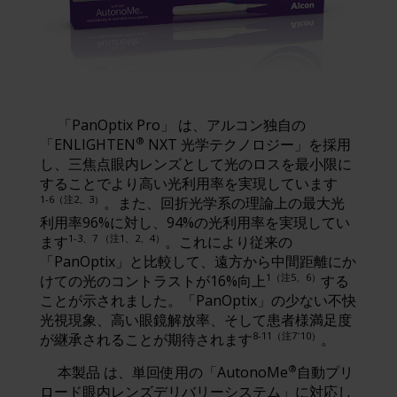
「PanOptix Pro」 は、アルコン独自の
®
「ENLIGHTEN
NXT 光学テクノロジー」を採用
し、三焦点眼内レンズとして光のロスを最小限に
することでより高い光利用率を実現しています
1-6（注2、3）
。また、回折光学系の理論上の最大光
利用率96%に対し、94%の光利用率を実現してい
1-3、7 （注1、2、4）
ます
。これにより従来の
「PanOptix」と比較して、遠方から中間距離にか
1（注5、6）
けての光のコントラストが16%向上
する
ことが示されました。「PanOptix」の少ない不快
光視現象、高い眼鏡解放率、そして患者様満足度
8-11（注7⁻10）
が継承されることが期待されます
。
®
本製品 は、単回使用の「AutonoMe
自動プリ
ロード眼内レンズデリバリーシステム」に対応し