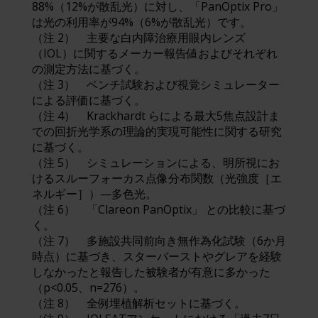
88%（12%が散乱光）に対し、「PanOptix Pro」
は光の利用率が94%（6%が散乱光）です。
（注 2） 主要な白内障治療用眼内レンズ
（IOL）に関するメーカー報告値およびそれぞれ
の測定方法に基づく。
（注 3） ベンチ試験および視覚シミュレーター
による評価に基づく。
（注 4） Krackhardt らによる最大5焦点設計ま
での回折光学系の理論的実現可能性に関する研究
に基づく。
（注 5） シミュレーションによる、明所視にお
けるスルーフォーカス点像分布関数（光強度［エ
ネルギー］）—多色光。
（注 6） 「Clareon PanOptix」 との比較に基づ
く。
（注 7） 多施設共同前向き無作為化試験（6か月
時点）に基づき、スターバーストやグレアを経験
しなかったと報告した被験者が有意に多かった
（p<0.05、n=276）。
（注 8） 全例埋植解析セットに基づく。