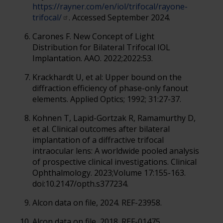
https://rayner.com/en/iol/trifocal/rayone-
trifocal/
. Accessed September 2024.
Carones F. New Concept of Light
Distribution for Bilateral Trifocal IOL
Implantation. AAO. 2022;2022:53.
Krackhardt U, et al: Upper bound on the
diffraction efficiency of phase-only fanout
elements. Applied Optics; 1992; 31:27-37.
Kohnen T, Lapid-Gortzak R, Ramamurthy D,
et al. Clinical outcomes after bilateral
implantation of a diffractive trifocal
intraocular lens: A worldwide pooled analysis
of prospective clinical investigations. Clinical
Ophthalmology. 2023;Volume 17:155-163.
doi:10.2147/opth.s377234.
Alcon data on file, 2024. REF-23958.
Alcon data on file, 2018. REF-01475.