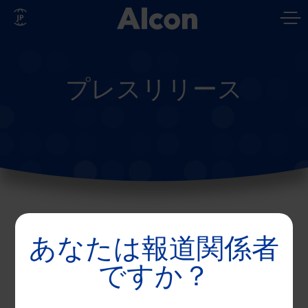
Skip
to
main
content
プレスリリース
2026 年3 月 24 日
あなたは報道関係者
日本アルコン、三焦点眼
ですか？
内レンズとしてより高い
光利用率を 実現する白内