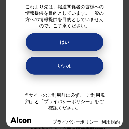
障患者様向け三焦点眼内
これより先は、報道関係者の皆様への
レンズ（IOL)「Clareon
情報提供を目的としています。一般の
方への情報提供を目的としていません
PanOptix Pro」を全国発
ので、ご了承ください。
売開始
はい
従来の「Clareon PanOptix」 に比べて
1-3（注1、2）
光のロスを半減し
、三焦点眼内
いいえ
レンズとしてより高い光利用率を実現
1-6 (注2、3)
回折光学系の理論上の最大光利用率約
当サイトのご利用前に必ず、｢ご利用規
96%に対し、94%の光利用率を実現
約」と「プライバシーポリシー」をご
1-3、7 （注1、2、4）
。従来の「PanOptix」と
確認ください。
比較して遠方から中間距離にかけての光
1（注5、6）
のコントラストが16%向上
プライバシーポリシー
利用規約