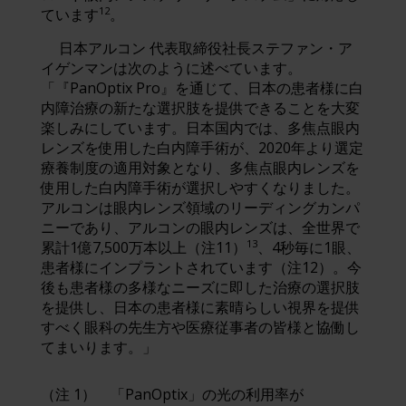
12
ています
。
日本アルコン 代表取締役社長ステファン・ア
イゲンマンは次のように述べています。
「『PanOptix Pro』を通じて、日本の患者様に白
内障治療の新たな選択肢を提供できることを大変
楽しみにしています。日本国内では、多焦点眼内
レンズを使用した白内障手術が、2020年より選定
療養制度の適用対象となり、多焦点眼内レンズを
使用した白内障手術が選択しやすくなりました。
アルコンは眼内レンズ領域のリーディングカンパ
ニーであり、アルコンの眼内レンズは、全世界で
13
累計1億7,500万本以上（注11）
、4秒毎に1眼、
患者様にインプラントされています（注12）。今
後も患者様の多様なニーズに即した治療の選択肢
を提供し、日本の患者様に素晴らしい視界を提供
すべく眼科の先生方や医療従事者の皆様と協働し
てまいります。」
（注 1） 「PanOptix」の光の利用率が